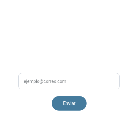
PROFESIONAL
+34 687 80 62 59
carlossanchez.golfpro@gmail.com
CONSÚLTANOS
Ingrese su correo electrónico
Enviar